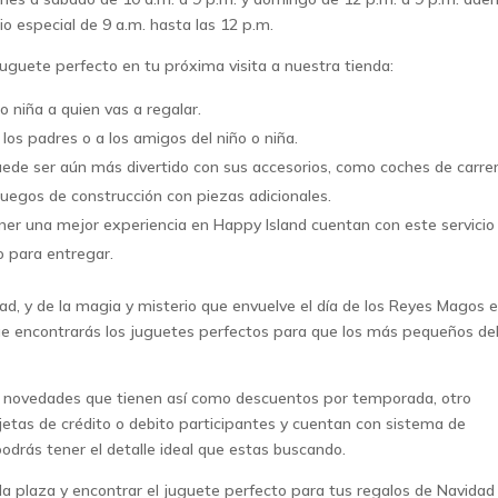
o especial de 9 a.m. hasta las 12 p.m.
juguete perfecto en tu próxima visita a nuestra tienda:
o niña a quien vas a regalar.
los padres o a los amigos del niño o niña.
puede ser aún más divertido con sus accesorios, como coches de carre
juegos de construcción con piezas adicionales.
ner una mejor experiencia en Happy Island cuentan con este servicio
to para entregar.
idad, y de la magia y misterio que envuelve el día de los Reyes Magos 
e encontrarás los juguetes perfectos para que los más pequeños de
s novedades que tienen así como descuentos por temporada, otro
rjetas de crédito o debito participantes y cuentan con sistema de
drás tener el detalle ideal que estas buscando.
 la plaza y encontrar el juguete perfecto para tus regalos de Navidad