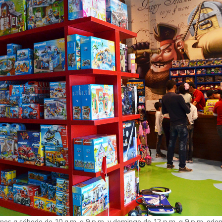
Lunes a sábado de 10 a.m. a 9 p.m. y domingo de 12 p.m. a 9 p.m. ad