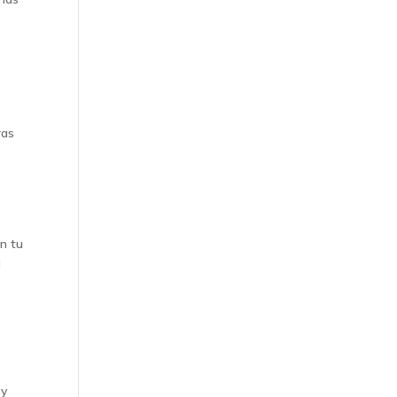
ras
en tu
l
 y