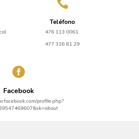

Teléfono
cal
476 113 0061
477 326 81 29

Facebook
w.facebook.com/profile.php?
89547469607&sk=about